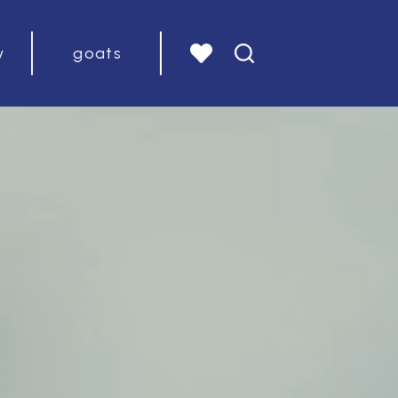
y
goats